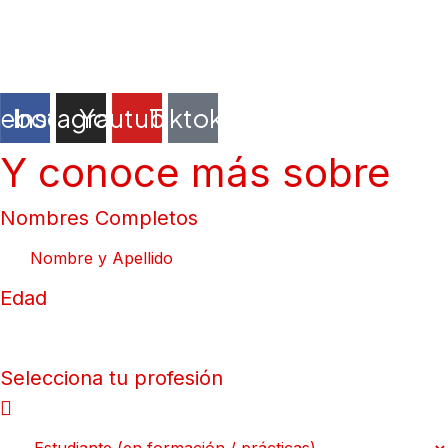
WHATSAPP
SÍGUENOS
cebook
Instagram
Youtube
Tiktok
Y conoce más sobre
Nombres Completos
Edad
Selecciona tu profesión