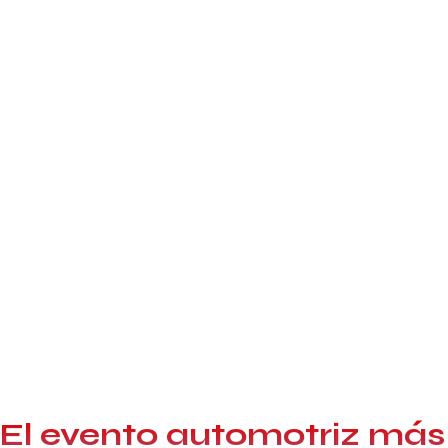
¡Comprar entrada!
¡Adquiere tu Stand!
LA EXPOTECH 2025
El evento automotriz más