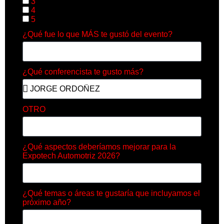
3
4
5
¿Qué fue lo que MÁS te gustó del evento?
¿Qué conferencista te gusto más?
OTRO
¿Qué aspectos deberíamos mejorar para la
Expotech Automotriz 2026?
¿Qué temas o áreas te gustaría que incluyamos el
próximo año?