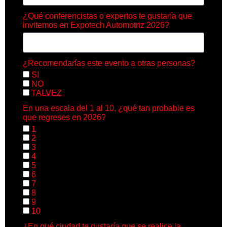
¿Qué conferencistas o expertos te gustaría que
invitemos en Expotech Automotriz 2026?
¿Recomendarías este evento a otras personas?
SI
NO
TALVEZ
En una escala del 1 al 10, ¿qué tan probable es
que regreses en 2026?
1
2
3
4
5
6
7
8
9
10
¿En qué ciudad te gustaría que se realice la